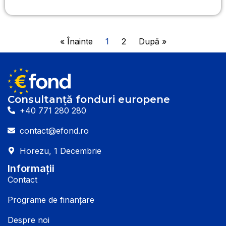
« Înainte
1
2
După »
Consultanță fonduri europene
+40 771 280 280
contact@efond.ro
Horezu, 1 Decembrie
Informații
Contact
Programe de finanțare
Despre noi